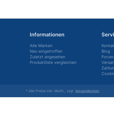
Informationen
Serv
Alle Marken
Konta
Neu eingetroffen
Blog
Zuletzt angesehen
Forum
Produktliste vergleichen
Versa
Zahlu
Cooki
* Alle Preise inkl. MwSt., zzgl.
Versandkosten