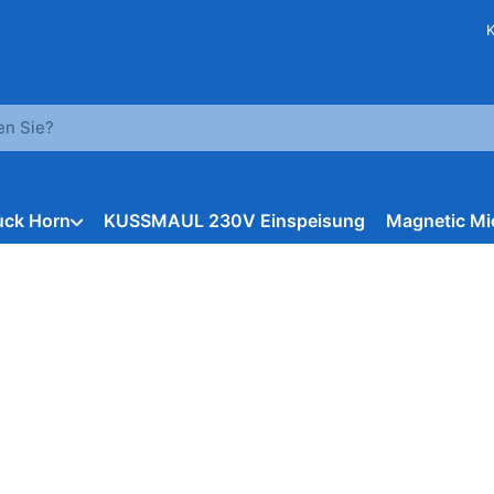
hbegriff ein. Während Sie tippen, erscheinen automatisch erst
ruck Horn
KUSSMAUL 230V Einspeisung
Magnetic Mi