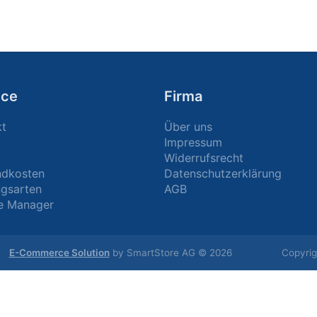
ice
Firma
kt
Über uns
Impressum
Widerrufsrecht
ndkosten
Datenschutzerklärung
ngsarten
AGB
e Manager
E-Commerce Solution
by SmartStore AG © 2026
Copyrig