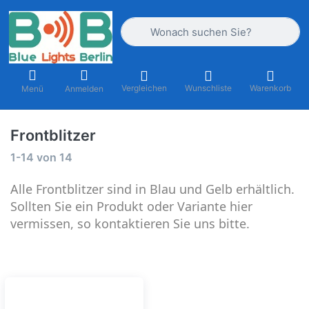
Geben Sie einen Suchbegriff ein. Währ
Vergleichen
Wunschliste
Warenkorb
Menü
Anmelden
Frontblitzer
Suchergebnisse:
1-14
von
14
Alle Frontblitzer sind in Blau und Gelb erhältlich.
Sollten Sie ein Produkt oder Variante hier
vermissen, so kontaktieren Sie uns bitte.