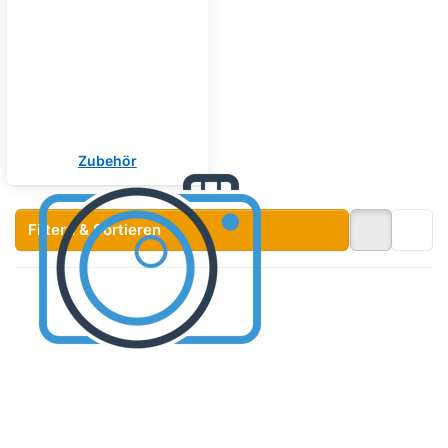
Zubehör
Filtern & Sortieren
Drücken
Drücken Sie
Sie
ENTER für mehr
ENTER
Optionen zu
für mehr
Glasklebehalterung
Optionen
für Whelen Vertex
zu
Surface
Rahmen
für