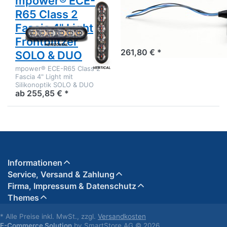
mpower® ECE-
Whelen ION-T
R65 Class 2
Amber TLIA
Fascia 4" Light
NEU Whelen ION-T
Frontblitzer
261,80 € *
SOLO & DUO
mpower® ECE-R65 Class 2
Fascia 4" Light mit
Silikonoptik SOLO & DUO
ab 255,85 € *
Informationen
Service, Versand & Zahlung
Firma, Impressum & Datenschutz
Themes
* Alle Preise inkl. MwSt., zzgl.
Versandkosten
E-Commerce Solution
by SmartStore AG © 2026