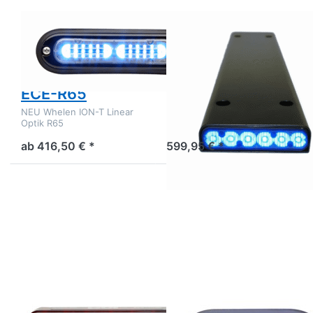
Zu diesem Produkt liegen noch keine Bewertungen 
Zu diesem Produkt 
WHELEN
WHELEN
Whelen ION-T
Nummerschildhalte
Frontblitzer Set
mit 2x Whelen
ECE-R65
ION R65
NEU Whelen ION-T Linear
Nummerschildhalterung mit
Optik R65
2x Whelen ION R65
ab 416,50 € *
599,95 € *
Drücken
Drücken
Sie ENTER
Sie ENTER
für mehr
für mehr
Optionen
Optionen
zu Whelen
zu Whelen
Linear ION
ION-T Mini
DUO
Frontblitzer
Frontblitzer
Set ECE-
I2J
R65