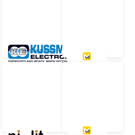
Kussmaul Electronics
Magnetic Mic
Pi-Lit
MagneticMic