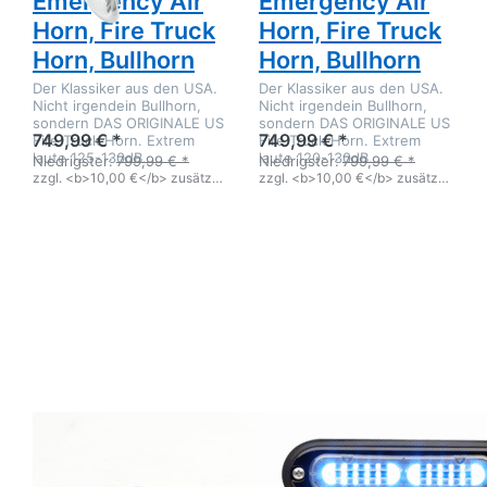
Emergency Air
Emergency Air
Horn, Fire Truck
Horn, Fire Truck
Horn, Bullhorn
Horn, Bullhorn
Der Klassiker aus den USA.
Der Klassiker aus den USA.
Nicht irgendein Bullhorn,
Nicht irgendein Bullhorn,
sondern DAS ORIGINALE US
sondern DAS ORIGINALE US
749,99 € *
749,99 € *
Fire Truck Horn. Extrem
Fire Truck Horn. Extrem
laute 125-130dB.
laute 120-130dB.
Niedrigster:
799,99 € *
Niedrigster:
799,99 € *
zzgl. <b>10,00 €</b> zusätzlicher Versandgebühr
zzgl. <b>10,00 €</b> zusätzlicher Versandgebühr
Drücken
Drücken
Sie
Sie ENTER
ENTER
für mehr
für mehr
Optionen
Optionen
zu Whelen
zu
ION-T
Whelen
Frontblitzer
ION-T
Set ECE-
Amber
R65
TLIA
Zu diesem Produkt liegen noch keine Bewertungen 
Zu diesem Produkt 
WHELEN
WHELEN
Whelen ION-T
Whelen ION-T