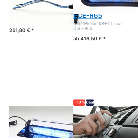
Amber TLIA
Frontblitzer Set
ECE-R65
NEU Whelen ION-T
NEU Whelen ION-T Linear
Optik R65
261,80 € *
ab 416,50 € *
Drücken
Drücken
Sie
Sie ENTER
ENTER
für mehr
für mehr
Optionen
Optionen
zu
zu
Magnetic
Whelen
Mic
Avenger
Conversion
II Dual
Kit
− 10 %
Deal
Zu diesem Produkt liegen noch keine Bewertungen 
Zu diesem Produkt 
WHELEN
MAGNETIC MIC
Whelen Avenger
Magnetic Mic
II Dual
Conversion Kit