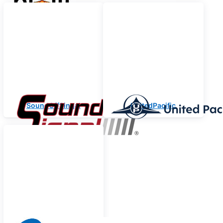
SoundOffSingal
UnitedPacific