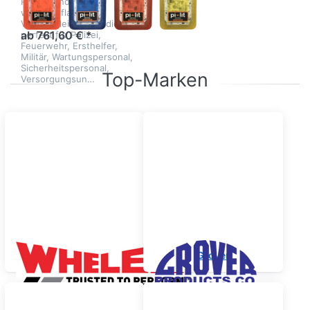
Pi-Lit® sind
wiederaufladbare
Verkehrsleit-LED's, die
ab 761,60 € *
perfekt für Polizei,
Feuerwehr, Ersthelfer,
Militär, Wartungspersonal,
Sicherheitspersonal,
Top-Marken
Versorgungsun…
WHELEN
Grover