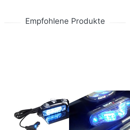
Empfohlene Produkte
Drücken
Drücken Sie
Sie
ENTER für
ENTER
mehr
für mehr
Optionen
Optionen
zu Whelen
zu
ION-V
Whelen
Frontblitzer
Avenger
Set (1 Paar)
II Single
- ECE-R65
180°
Sichtbarkeit
Zu diesem Produkt liegen noch keine Bewertungen 
Zu diesem Produkt 
WHELEN
WHELEN
Whelen Avenger
Whelen ION-V
II Single
Frontblitzer Set
(1 Paar) - ECE-
Der neue Avenger II ist da.
Schmaler als sein