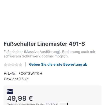
Fußschalter Linemaster 491-S
Fußschalter (Massive Ausführung). Bedienung auch mit
schwerem Schuhwerk optimal möglich.
Geben Sie die erste Bewertung ab
Art.-Nr.
FOOTSWITCH
Gewicht
0,5 kg
Deal
49,99 €
Es handelt sich um den niedrigsten Preis des Produktes in den
Zuletzt niedrigster Preis:
70,50 €