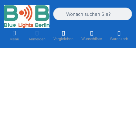
Geben Sie einen Suchbegriff ein. Währ
Vergleichen
Wunschliste
Warenkorb
Menü
Anmelden