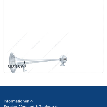
United Pacific
Fire Truck Horn
(Feuerwehr
Bullhorn)
383,18 € *
Informationen
Service, Versand & Zahlung