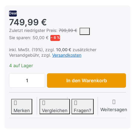
Deal
749,99 €
Es handelt sich um den niedrigsten Preis des Produktes in den
Zuletzt niedrigster Preis:
799,99 €
Sie sparen:
50,00 €
− 6 %
inkl. MwSt. (19%), zzgl.
10,00 €
zusätzlicher
Versandgebühr, zzgl.
Versandkosten
4 auf Lager
Grover 1510 Stuttertone® Emergency Air 
In den Warenkorb
Weitersagen
Merken
Vergleichen
Fragen?