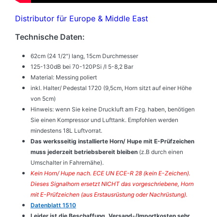
Distributor für Europe & Middle East
Technische Daten:
62cm (24 1/2") lang, 15cm Durchmesser
125-130dB bei 70-120PSi /I 5-8,2 Bar
Material: Messing poliert
inkl. Halter/ Pedestal 1720 (9,5cm, Horn sitzt auf einer Höhe
von 5cm)
Hinweis: wenn Sie keine Druckluft am Fzg. haben, benötigen
Sie einen Kompressor und Lufttank. Empfohlen werden
mindestens 18L Luftvorrat.
Das werksseitig installierte Horn/ Hupe mit E-Prüfzeichen
muss jederzeit betriebsbereit bleiben
(z.B durch einen
Umschalter in Fahrernähe).
Kein Horn/ Hupe nach. ECE UN ECE-R 28 (kein E-Zeichen).
Dieses Signalhorn ersetzt NICHT das vorgeschriebene, Horn
mit E-Prüfzeichen (aus Erstausrüstung oder Nachrüstung).
Datenblatt 1510
Leider ist die Beschaffung, Versand-/Importkosten sehr