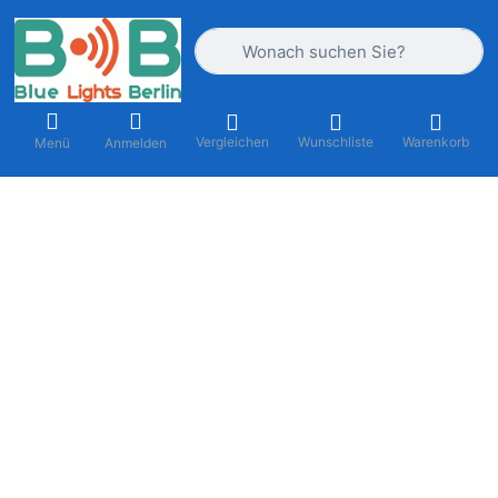
Geben Sie einen Suchbegriff ein. Währ
Vergleichen
Wunschliste
Warenkorb
Menü
Anmelden