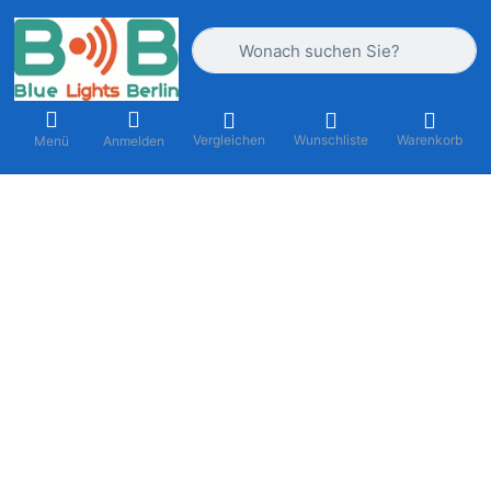
Geben Sie einen Suchbegriff ein. Währ
Vergleichen
Wunschliste
Warenkorb
Menü
Anmelden