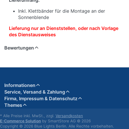
Lieferumfang:
Inkl. Klettbänder für die Montage an der
Sonnenblende
Lieferung nur an Dienststellen, oder nach Vorlage
des Dienstausweises
Bewertungen
Informationen
Service, Versand & Zahlung
Firma, Impressum & Datenschutz
Themes
* Alle Preise inkl. MwSt., zzgl.
Versandkosten
E-Commerce Solution
by SmartStore AG © 2026
Copyright © 2026 Blue Lights Berlin. Alle Rechte vorbehalten.