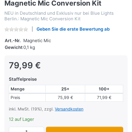
Magnetic Mic Conversion Kit
NEU in Deutschland und Exklusiv nur bei Blue Lights
Berlin.: Magnetic Mic Conversion Kit
Geben Sie die erste Bewertung ab
Art.-Nr.
Magnetic Mic
Gewicht
0,1 kg
79,99 €
Staffelpreise
Menge
25+
100+
Staffelpreise
Preis
75,99 €
71,99 €
inkl. MwSt. (19%), zzgl.
Versandkosten
12 auf Lager
Magnetic Mic Conversion Kit zu 79,99 €,