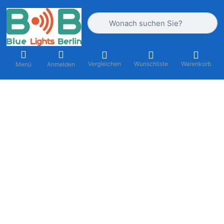
Geben Sie einen Suchbegriff ein. Währ
Vergleichen
Wunschliste
Warenkorb
Menü
Anmelden