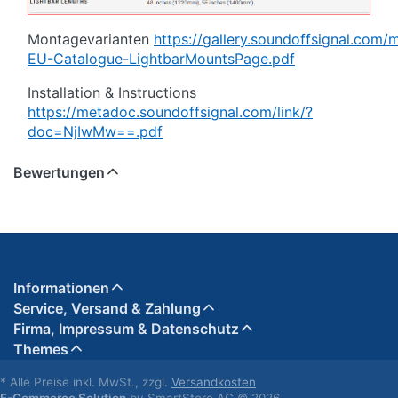
Montagevarianten
https://gallery.soundoffsignal.com
EU-Catalogue-LightbarMountsPage.pdf
Installation & Instructions
https://metadoc.soundoffsignal.com/link/?
doc=NjIwMw==.pdf
Bewertungen
Informationen
Service, Versand & Zahlung
Firma, Impressum & Datenschutz
Themes
* Alle Preise inkl. MwSt., zzgl.
Versandkosten