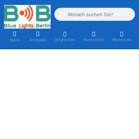
Geben Sie einen Suchbegriff ein. Währ
Vergleichen
Wunschliste
Warenkorb
Menü
Anmelden