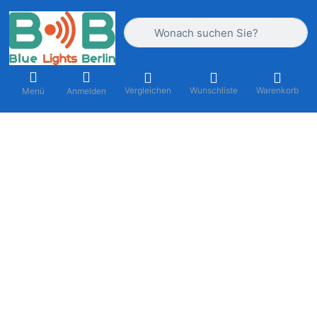
Geben Sie einen Suchbegriff ein. Währ
Vergleichen
Wunschliste
Warenkorb
Menü
Anmelden