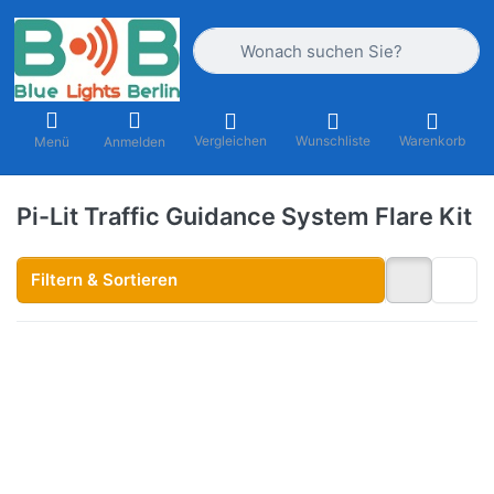
Geben Sie einen Suchbegriff ein. Währ
Vergleichen
Wunschliste
Warenkorb
Menü
Anmelden
Pi-Lit Traffic Guidance System Flare Kit
Filtern & Sortieren
Drücken Sie
ENTER für mehr
Optionen zu Pi-
Lit® Flare
Verkehrsleitsystem