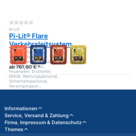
Zu diesem Produkt liegen noch keine Bewertungen 
PI-LIT
Pi-Lit® Flare
Verkehrsleitsystem
Pi-Lit® sind
wiederaufladbare
Verkehrsleit-LED's, die
ab 761,60 € *
perfekt für Polizei,
Feuerwehr, Ersthelfer,
Militär, Wartungspersonal,
Sicherheitspersonal,
Versorgungsun…
Informationen
Service, Versand & Zahlung
Firma, Impressum & Datenschutz
Themes