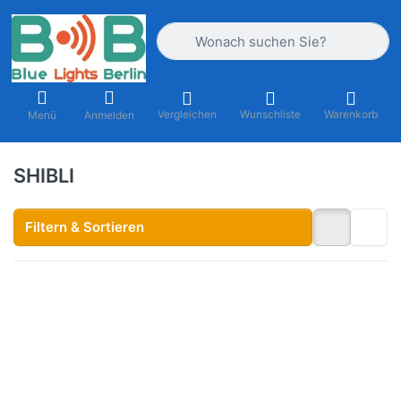
Geben Sie einen Suchbegriff ein. Währ
Vergleichen
Wunschliste
Warenkorb
Menü
Anmelden
SHIBLI
Filtern & Sortieren
Drücken Sie ENTER
für mehr Optionen
zu SKUA-MINI
Wärmebildfernglas
mit
Entfernungsmesser