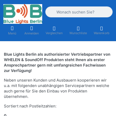
Geben Sie einen Suchbegriff ein. Währ
Vergleichen
Wunschliste
Warenkorb
Menü
Anmelden
Blue Lights Berlin als authorisierter Vertriebspartner von
WHELEN & SoundOff Produkten steht Ihnen als erster
Ansprechpartner gern mit umfangreichen Fachwissen
zur Verfügung!
Neben unseren Kunden und Ausbauern kooperieren wir
u.a. mit folgenden unabhängigen Servicepartnern welche
auch gerne für Sie den Einbau von Produkten
übernehmen.
Sortiert nach Postleitzahlen:
0