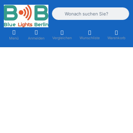
Geben Sie einen Suchbegriff ein. Währ
Vergleichen
Wunschliste
Warenkorb
Menü
Anmelden