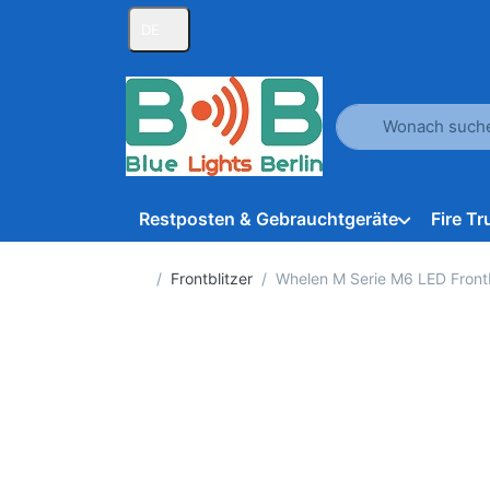
DE
Geben Sie einen Suc
Restposten & Gebrauchtgeräte
Fire T
Startseite
Frontblitzer
Whelen M Serie M6 LED Frontb