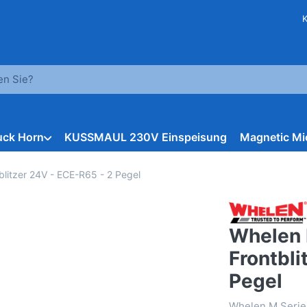
hbegriff ein. Während Sie tippen, erscheinen automatisch erst
ruck Horn
KUSSMAUL 230V Einspeisung
Magnetic Mi
litzer 24V - ECE-R65 - 2 Pegel
Whelen 
Frontbli
Pegel
Whelen M Serie