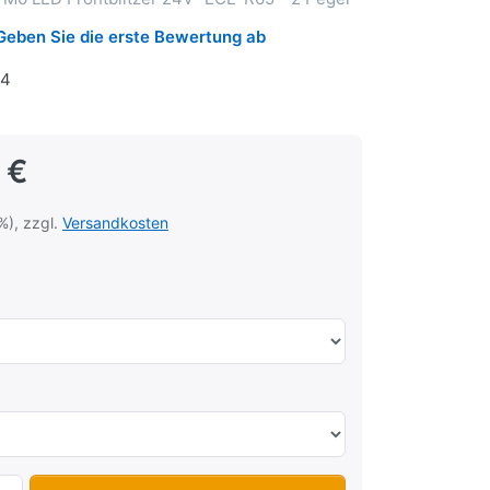
Geben Sie die erste Bewertung ab
4
 €
%), zzgl.
Versandkosten
Whelen M Serie M6 LED Frontblitzer 24V - ECE-R65 - 2 Peg