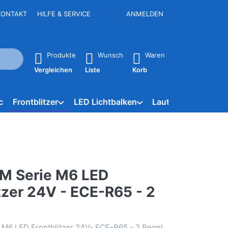
KONTAKT
HILFE & SERVICE
ANMELDEN
e Ergebnisse. Drücken Sie die Eingabetaste, um alle Ergebniss
Produkte
Wunsch
Waren
Vergleichen
Liste
Korb
c
Frontblitzer
LED Lichtbalken
Lautsprecher
NE
M Serie M6 LED
tzer 24V - ECE-R65 - 2
 M6 LED Frontblitzer 24V- ECE-R65 - 2 Pegel