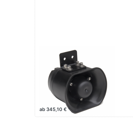
Whelen WSSC30 /
WSSPA30 Europa &
US Version
Kompaktsirene m.
integriertem
Verstärker
ab 345,10 € *