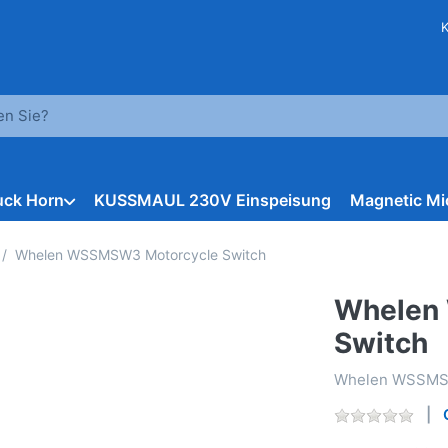
hbegriff ein. Während Sie tippen, erscheinen automatisch erst
ruck Horn
KUSSMAUL 230V Einspeisung
Magnetic Mi
Whelen WSSMSW3 Motorcycle Switch
Whelen
Switch
Whelen WSSMSW