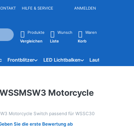
KONTAKT
HILFE & SERVICE
ANMELDEN
e Ergebnisse. Drücken Sie die Eingabetaste, um alle Ergebniss
Produkte
Wunsch
Waren
Vergleichen
Liste
Korb
c
Frontblitzer
LED Lichtbalken
Lautsprecher
NE
 WSSMSW3 Motorcycle
3 Motorcycle Switch passend für WSSC30
Geben Sie die erste Bewertung ab