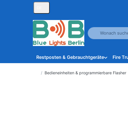
DE
Geben Sie einen Suc
Restposten & Gebrauchtgeräte
Fire T
Startseite
Bedieneinheiten & programmierbare Flasher