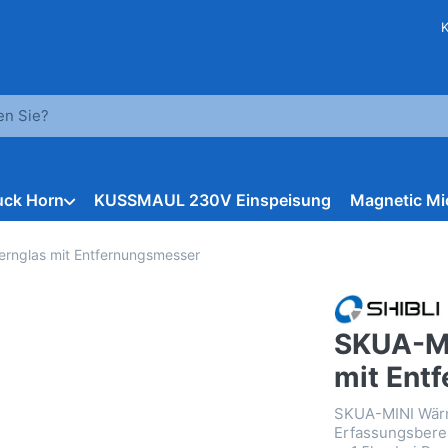
hbegriff ein. Während Sie tippen, erscheinen automatisch erst
ruck Horn
KUSSMAUL 230V Einspeisung
Magnetic Mi
rnglas mit Entfernungsmesser
SKUA-MI
mit Ent
SKUA-MINI Wärm
Erfassungsberei