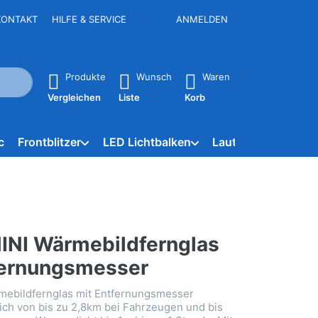
KONTAKT
HILFE & SERVICE
ANMELDEN
e Ergebnisse. Drücken Sie die Eingabetaste, um alle Ergebniss
Produkte
Wunsch
Waren
Vergleichen
Liste
Korb
c
Frontblitzer
LED Lichtbalken
Lautsprecher
NE
NI Wärmebildfernglas
fernungsmesser
ebildfernglas mit Entfernungsmesser
ch von bis zu 2,8km bei Fahrzeugen und bis