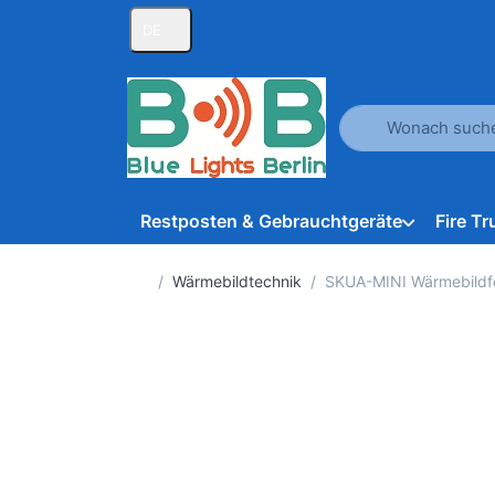
DE
Geben Sie einen Suc
Restposten & Gebrauchtgeräte
Fire T
Startseite
Wärmebildtechnik
SKUA-MINI Wärmebildfe